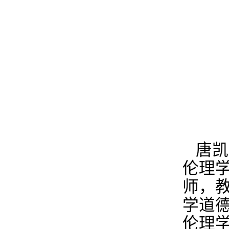
唐凯
伦理
师，
学道
伦理