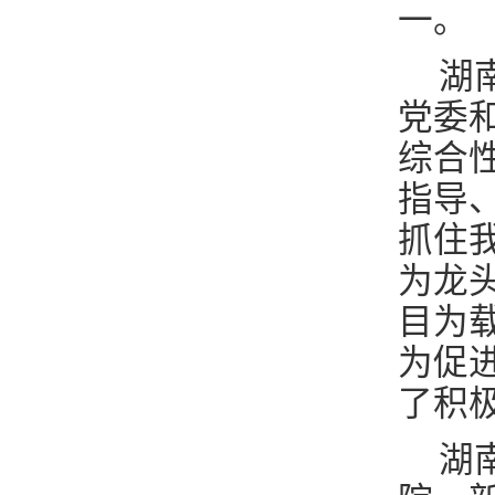
一。
湖
党委
综合
指导
抓住
为龙
目为
为促
了积
湖