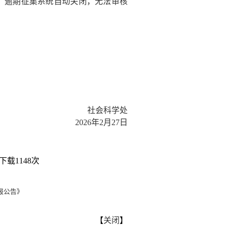
，
逾期征集系统
自动关闭，无法
审核
社会科学处
202
6
年
2
月
27
日
下载
1148
次
报公告》
【
关闭
】