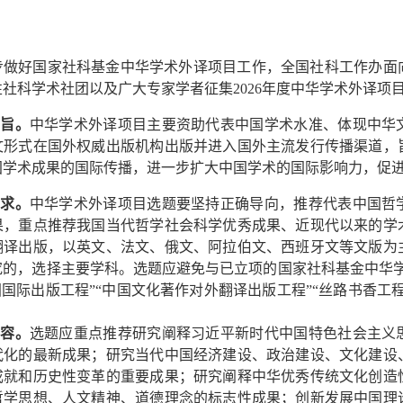
步做好国家社科基金中华学术外译项目工作，全国社科工作办面
性社科学术社团以及广大专家学者征集
2026
年度中华学术外译项
宗旨。
中华学术外译项目主要资助代表中国学术水准、体现中华
文形式在国外权威出版机构出版并进入国外主流发行传播渠道，
国学术成果的国际传播，进一步扩大中国学术的国际影响力，促
要求。
中华学术外译项目选题要坚持正确导向，推荐代表中国哲
果，重点推荐我国当代哲学社会科学优秀成果、近现代以来的学
翻译出版，以英文、法文、俄文、阿拉伯文、西班牙文等文版为
究的，选择主要学科。选题应避免与已立项的国家社科基金中华
国国际出版工程”“中国文化著作对外翻译出版工程”“丝路书香工
内容。
选题应重点推荐研究阐释习近平新时代中国特色社会主义
代化的最新成果；研究当代中国经济建设、政治建设、文化建设
成就和历史性变革的重要成果；研究阐释中华优秀传统文化创造
哲学思想、人文精神、道德理念的标志性成果；创新发展中国理