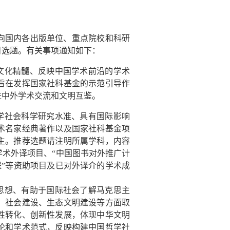
向国内各出版单位、重点院校和科研
目选题。有关事项通知如下：
文化精髓、反映中国学术前沿的学术
旨在发挥国家社科基金的示范引导作
进中外学术交流和文明互鉴。
学社会科学研究水准、具有国际影响
术名家经典著作以及国家社科基金项
主。推荐选题请注明所属学科，内容
学术外译项目、
“中国图书对外推广计
程”等资助项目及已对外译介的学术成
思想、有助于国际社会了解马克思主
、社会建设、生态文明建设等方面取
性转化、创新性发展，体现中华文明
论和学术范式，反映构建中国哲学社