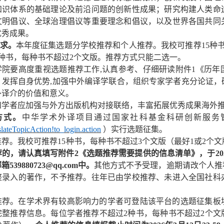
知识体系的基础理论及前沿问题的创新性成果；研究构建人类命
文明倡议、全球治理倡议等重要理念和倡议，以及世界各国共同
优秀成果。
要求。
本年度征集选题分学校推荐和个人推荐。我校可推荐
15种
种书，每种书不超过2个文版。
推荐方式只能二选一。
学院要高度重视选题推荐工作,认真参考、仔细研读附件1《历年
，发挥自身优势,加强中外编译学联合，组织专家学者充分论证，
外译介的价值和意义。
和学者应加强与外方出版机构对接联络，丰富拓展优秀成果海外
方式。
中华学术外译项目通过国家社科基金科研创新服务
slateTopicAction!to_login.action
）实行选题征集。
荐。我校可推荐15种书，每种书不超过3个文版（最好1或2个
荐的，请认真填写附件
2《选题推荐需要提供的信息清单》，于20
邮箱
539880723@qq.com中。
其他方式不予受理，逾期请改个人推
整录入的著作，不予推荐。往年已由学校推荐、未进入全国社科
推荐。在学术界有较高影响力的学者可登陆该平台的选题征集板
完整推荐信息。每位学者推荐不超过2种书，每种书不超过2个文