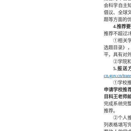
会科学自主
倡议、全球
题等方面的
4.推荐
推荐不超过2
①相关
选题目录》
平，具有对
②学院
5.报送
cn.gov.cn/tran
①学校推
申请学校推
目科王
老师
完成系统完
推荐。
②个人
列表格填写