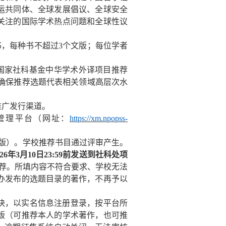
运共同体、全球发展倡议、全球安全
关注的国际学术热点问题和全球性议
书，每种书不超过3个文版；每位学者
国家社科基金中华学术外译项目推荐
确保推荐选题代表相关领域高层次水
推广发行渠道。
管理平台（网址：
https://xm.npopss-
文版）。学校推荐书目通过评审产生。
2
6
年
3
月
10
日
23:59
前发送到社科处项
荐。所填内容不符合要求、学校无法
办发布的选题目录的著作，不再予以
块，以实名信息注册登录，按平台所
版（可推荐本人的学术著作，也可推