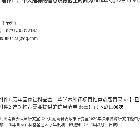
术著作）。
个人推荐
的信息填报
截止时间为
2026年3月12日23:59
：王
老师
话：
0731-88872164
39880723@qq.com
附件1-历年国家社科基金中华学术外译项目推荐选题目录.xls
】已
附件2-选题推荐需要提供的信息清单.docx
】已下载
1108
次
共湖南省委政策研究室《中共湖南省委政策研究室2026年决策咨询研究课题申
报2026年国家社科基金艺术学年度项目的通知（2026年3月29日截止）