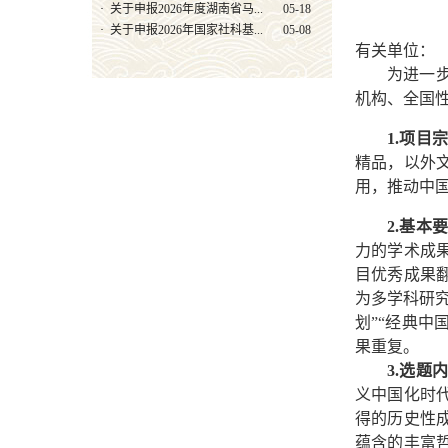
·
关于申报2026年度湖南省马...
05-18
·
关于申报2026年国家社科基...
05-08
有关单位：
为进一
机构、全国
1.项目
精品，以外
用，推动中
2.基本
力的学术成
目优秀成果
为多学科研
划”“经典中
果重复。
3.选题
义中国化时
得的历史性
蕴含的丰富