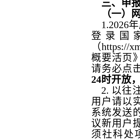
三、申
（一）
1.
202
登录国
（https:
概要活页
请务必点
24时
开放
2.
以往
用户请以
系统发送
议新用户
须社科处