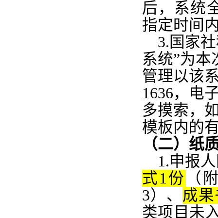
后，系统
指定时间
3.
国家社
系统”为
管理以该系
1636，电
多摸索，
模板内的
（
二
）
纸
1.申报
式1份
（附
3）、
成果
类项目未