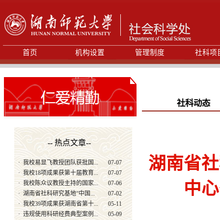
首页
机构设置
管理制度
社科项
社科动态
-- 热点文章--
湖南省社
·
我校易显飞教授团队获批国...
07-07
·
我校18项成果获第十届教育...
07-07
中心
·
我校陈众议教授主持的国家...
07-06
·
湖南省社科研究基地“中国...
07-02
·
我校39项成果获湖南省第十...
05-11
·
违规使用科研经费典型案例...
05-09