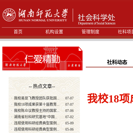
首页
机构设置
管理制度
社科项
社科动态
-- 热点文章--
我校18
·
我校易显飞教授团队获批国...
07-07
·
我校18项成果获第十届教育...
07-07
·
我校陈众议教授主持的国家...
07-06
·
湖南省社科研究基地“中国...
07-02
·
违规使用科研经费典型案例...
05-09
·
违规使用科研经费典型案例...
05-06